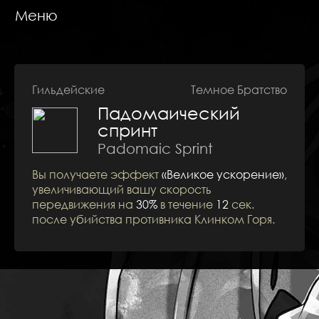
Меню
Гильдейские
Темное Братство
Падомаический
Навыки
спринт
Padomaic Sprint
Вы получаете эффект
«Великое ускорение»
,
увеличивающий вашу скорость
передвижения на
30%
в течение
12
сек.
после убийства противника Клинком Горя.