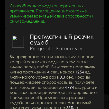
Способность замедляет пораженных
противников. Поглощение знаков также
увеличивает время действия способности и
силу замедления.
Прагматичный резчик
судеб
Pragmatic Fatecarver
Вы превращаете свои знания в луч энергии,
который оставляет следы на всем, что вы
видите перед собой. Вы можете направлять
луч на протяжении
4
сек., нанося
1254
ед.
магического урона раз в
0,3
сек. Пока вы
поддерживаете способность, вы получаете
щит, который поглощает до
4
794
ед. урона и
дает вам невосприимчивость к прерыванию.
Применение «Прагматичного резчика
судеб» поглощает все знаки. Наносимый
вами урон увеличивается на
33%
, а