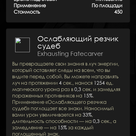
Применение
По площади
Стоимость
450
Ослабляющий резчик
судеб
Exhausting Fatecarver
Вы превращаете свои знания в луч энергии,
который оставляет следы на всем, что вы
видите перед собой. Вы можете направлять
луч на протяжении
4
сек., нанося
1254
ед.
магического урона раз в
0,3
сек. и замедляя
пораженных противников на
15%
.
Применение «Ослабляющего резчика
судеб» поглощает все знаки. Наносимый
вами урон увеличивается на
33%
,
длительность способности — на
0,3
сек., а
замедление — на
15%
за каждый
поглощенный знак.