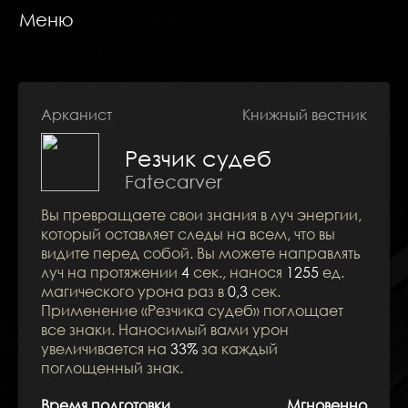
Меню
Арканист
Книжный вестник
Резчик судеб
Навыки
Fatecarver
Вы превращаете свои знания в луч энергии,
который оставляет следы на всем, что вы
видите перед собой. Вы можете направлять
луч на протяжении
4
сек., нанося
1255
ед.
магического урона раз в
0,3
сек.
Применение «Резчика судеб» поглощает
все знаки. Наносимый вами урон
увеличивается на
33%
за каждый
поглощенный знак.
Время подготовки
Мгновенно