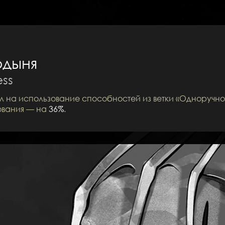
рдыня
ess
л на использование способностей из ветки «Одноруч
ования — на
36%
.