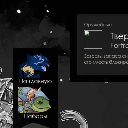
Оружейные
Тве
Fortr
Затраты запаса си
стоимость блокир
На главную
Наборы