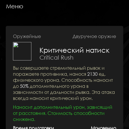
Меню
Оружейные
Двуручное оружие
Критический натиск
Навыки
Critical Rush
Вы совершаете стремительный рывок и
поражаете противника, нанося
2130
ед.
физического урона. Способность наносит
до
50%
дополнительного урона в
зависимости от дальности рывка. Эта атака
всегда наносит критический урон.
Наносит дополнительный урон, зависящий
от расстояния. Стоимость способности
снижена.
Время подготовки
Мгновенно