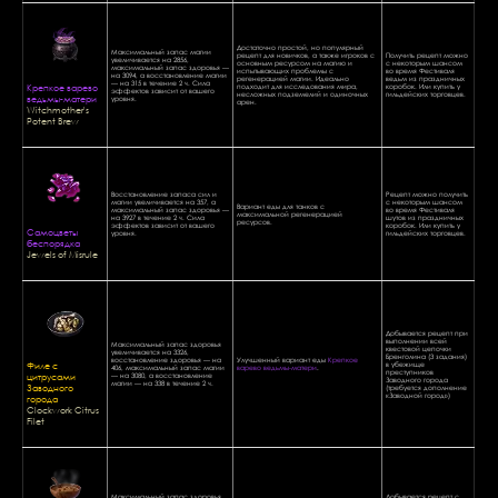
Достаточно простой, но популярный
Максимальный запас магии
рецепт для новичков, а также игроков с
Получить рецепт можно
увеличивается на 2856,
основным ресурсом на магию и
с некоторым шансом
максимальный запас здоровья —
испытывающих проблемы с
во время Фестиваля
на 3094, а восстановление магии
регенерацией магии. Идеально
ведьм из праздничных
— на 315 в течение 2 ч. Сила
Крепкое варево
подходит для исследования мира,
коробок. Или купить у
эффектов зависит от вашего
несложных подземелий и одиночных
гильдейских торговцев.
ведьмы-матери
уровня.
арен.
Witchmother's
Potent Brew
Восстановление запаса сил и
Рецепт можно получить
магии увеличивается на 357, а
с некоторым шансом
Вариант еды для танков с
максимальный запас здоровья —
во время Фестиваля
максимальной регенерацией
на 3927 в течение 2 ч. Сила
шутов из праздничных
ресурсов.
эффектов зависит от вашего
коробок. Или купить у
Самоцветы
уровня.
гильдейских торговцев.
беспорядка
Jewels of Misrule
Добывается рецепт при
выполнении всей
Максимальный запас здоровья
квестовой цепочки
увеличивается на 3326,
Бренголина (3 задания)
восстановление здоровья — на
Улучшенный вариант еды
Крепкое
Филе с
в убежище
406, максимальный запас магии
варево ведьмы-матери
.
преступников
цитрусами
— на 3080, а восстановление
Заводного города
магии — на 338 в течение 2 ч.
Заводного
(требуется дополнение
города
«Заводной город»)
Clockwork Citrus
Filet
Максимальный запас здоровья
Добывается рецепт с