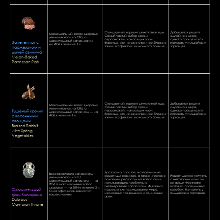
Стандартный вариант двухстатной еды.
Добывается рецепт
Максимальный запас здоровья
Самый частый выбор среди
случайно в мире,
увеличивается на 5395, а
персонажей, наносящих урон.
однако проще всего
Запеченная с
максимальный запас магии —
Впрочем, это не единственное блюдо с
поискать у гильдейских
на 4936 в течение 1 ч.
пармезаном и
таким эффектом: их намного больше.
торговцев.
дыней свинина
Melon-Baked
Parmesan Pork
Стандартный вариант двухстатной еды.
Добывается рецепт
Максимальный запас здоровья
Самый частый выбор среди
случайно в мире,
увеличивается на 5395, а
Тушеный кролик
персонажей, наносящих урон.
однако проще всего
максимальный запас сил — на
Впрочем, это не единственное блюдо с
поискать у гильдейских
с весенними
4936 в течение 1 ч.
таким эффектом: их намного больше.
торговцев.
овощами
Braised Rabbit
with Spring
Vegetables
Достаточно простой, но популярный
Восстановление запаса сил
рецепт для новичков, а также игроков с
Рецепт можно получить
увеличивается на 315
основным ресурсом на запас сил и
с некоторым шансом
максимальный запас сил — на
испытывающих проблемы с
во время Фестиваля
2856 а максимальный запас
регенерацией запаса сил. Идеально
шутов из праздничных
здоровья — на 3094 в течение 2 ч.
Сомнительный
подходит для исследования мира,
коробок. Или купить у
Сила эффектов зависит от
трон Каморана
несложных подземелий и одиночных
гильдейских торговцев.
вашего уровня.
арен.
Dubious
Camoran Throne