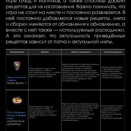
игре блюд и напитков, а также способы добычи
рецептов для их изготовления. В
ажно понимать, что
игра не стоит на месте и постоянно развивается. В
неё постоянно добавляются новые рецепты, мета
и сборки меняются от обновления к обновлению, а
вместе с ней также — используемые расходники.
А это означает, что актуальность приведённых
рецептов зависит от патча и актуальной меты.
Наименование
Эффект
Область применения
Получение рецепта
Вариант напитка для рейдовых мана-дд
и целителей в тех случаях, когда
Получить рецепт можно
Максимальный запас магии
проходимый контент не требует
с некоторым шансом
увеличивается на 4592, а
большого количества очков здоровья.
во время Фестиваля
восстановление магии — на 459 в
Частый инструмент для замеров урона
ведьм из праздничных
течение 2 ч. Сила эффектов
на манекене, увеличивающий урон; как
коробок. Или купить у
Чаша с жуткими
зависит от вашего уровня.
обычная рейдовая еда, но имитирует
гильдейских торговцев.
восстановление ресурсов, как в
глазами
составе команды.
Ghastly Eye Bowl
Вариант напитка для рейдовых стам-дд
в тех случаях, когда проходимый контент
Получить рецепт можно
Максимальный запас сил
не требует большого количества очков
с некоторым шансом
увеличивается на 4936, а
здоровья. Частый инструмент для
во время Фестиваля
восстановление запаса сил —
Суп с соленым
замеров урона на манекене,
Новой жизни из
на 493 в течение 2 ч. Сила
увеличивающий урон; как обычная
праздничных коробок.
рисом «Лавовая
эффектов зависит от вашего
рейдовая еда, но имитирует
Или купить у
уровня.
нога»
восстановление ресурсов, как в
гильдейских торговцев.
Lava Foot Soup-
составе команды.
and-Saltrice