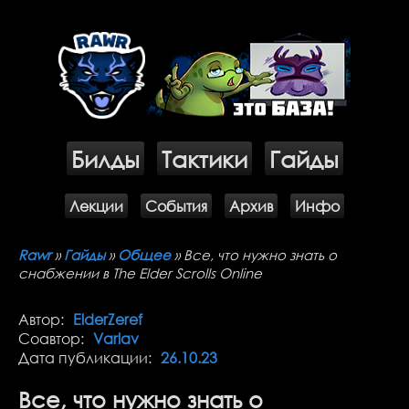
ВОЙТИ
Билды
Тактики
Гайды
Лекции
Cобытия
Архив
Инфо
Rawr
»
Гайды
»
Общee
» Все, что нужно знать о
снабжении в The Elder Scrolls Online
Автор:
ElderZeref
Соавтор:
Varlav
Дата публикации:
26.10.23
Все, что нужно знать о