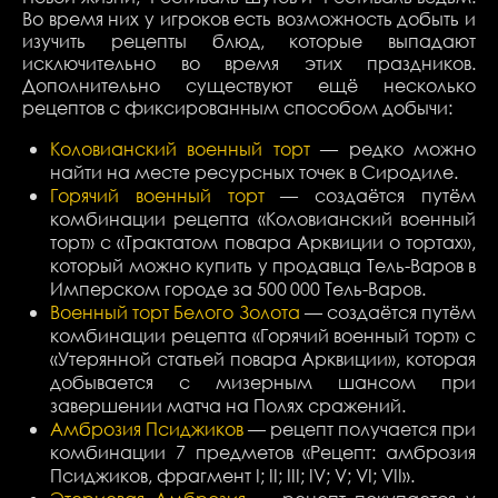
Во время них у игроков есть возможность добыть и
изучить рецепты блюд, которые выпадают
исключительно во время этих праздников.
Дополнительно существуют ещё несколько
рецептов с фиксированным способом добычи:
Коловианский военный торт
— редко можно
найти на месте ресурсных точек в Сиродиле.
Горячий военный торт
— создаётся путём
комбинации рецепта «Коловианский военный
торт» с «Трактатом повара Арквиции о тортах»,
который можно купить у продавца Тель-Варов в
Имперском городе за 500 000 Тель-Варов.
Военный торт Белого Золота
— создаётся путём
комбинации рецепта «Горячий военный торт» с
«Утерянной статьей повара Арквиции», которая
добывается с мизерным шансом при
завершении матча на Полях сражений.
Амброзия Псиджиков
— рецепт получается при
комбинации 7 предметов «Рецепт: амброзия
Псиджиков, фрагмент I; II; III; IV; V; VI; VII».