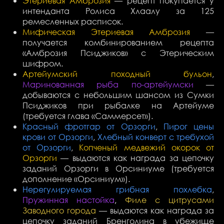
Этериевая Амброзия
— рецепт покупается у
интенданта Ролиса Хлаалу за 125
ремесленных расписок.
Мифическая Этериевая Амброзия
—
получается комбинированием рецепта
«Амброзия Псиджиков» с Этерическим
шифром.
Артейумский походный бульон
,
Маринованная рыба по-артейумски
—
добываются с небольшим шансом из Сумки
Псиджиков при рыбалке на Артейуме
(требуется глава «Саммерсет»).
Красный фротгар от Орзорги
,
Пирог цены
крови от Орзорги
,
Хлебный конверт с требухой
от Орзорги
,
Копченый медвежий окорок от
Орзорги
— выдаются как награда за цепочку
заданий Орзорги в Орсиниуме (требуется
дополнение «Орсиниум»).
Нерегулируемая грибная похлебка
,
Пружинная настойка
,
Филе с цитрусами
Заводного города
— выдаются как награда за
цепочку заданий Бренголина в убежище