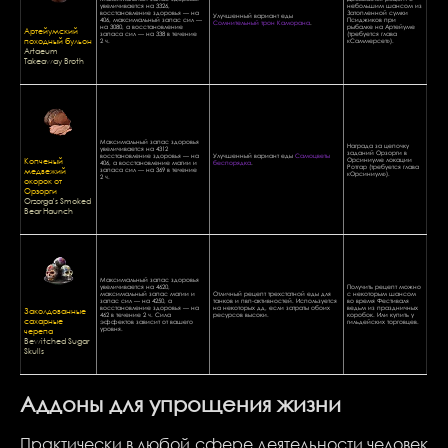
увеличивается на 3326,
небольшим шансом из
восстановление здоровья — на
Затопленной сумки
Улучшенный вариант еды
406, максимальный запас сил —
Псиджиков при
Сомнительный трон Каморана
.
на 3080, а восстановление
рыбалке на Артейуме
Артейумский
запаса сил — на 338 в течение
(требуется глава
походный бульон
2 ч.
«Саммерсет»).
Artaeum
Takeaway Broth
Максимальный запас здоровья
Награда за цепочку
увеличивается на 4312
заданий Орзорги в
восстановление здоровья — на
Улучшенный вариант еды
Самоцветы
Копченый
Орсиниуме локации
406, а восстановление магии и
беспорядка
.
Ротгар (требуется глава
медвежий
запаса сил — на 369 в течение
«Орсиниум»).
2 ч.
окорок от
Орзорги
Orzorga's Smoked
Bear Haunch
Максимальный запас здоровья
увеличивается на 4620,
Получить рецепт можно
максимальный запас магии и
Отличный рецепт трехстатной еды для
с некоторым шансом
запас сил — на 4250, а
танков и пвп-активностей. Используется
во время Фестиваля
Заколдованные
восстановление здоровья — на
на некоторых дд, если затраты обоих
ведьм из праздничных
462 в течение 2 ч. Сила
ресурсов высоки.
коробок. Или купить у
сахарные
эффектов зависит от вашего
гильдейских торговцев.
черепа
уровня.
Bewitched Sugar
Skulls
Аддоны для упрощения жизни
Практически в любой сфере деятельности человек